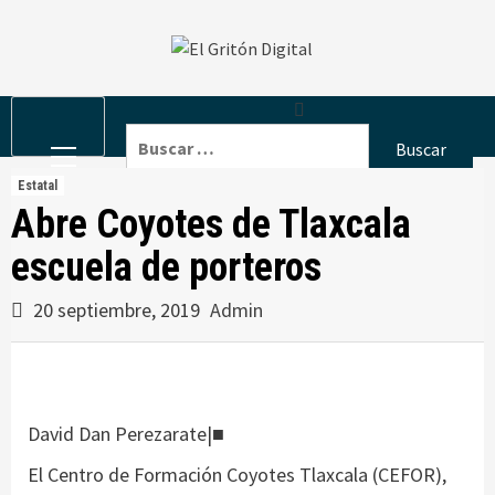
Skip
to
content
Primary
Buscar:
Menu
Estatal
Abre Coyotes de Tlaxcala
escuela de porteros
20 septiembre, 2019
Admin
David Dan Perezarate|■
El Centro de Formación Coyotes Tlaxcala (CEFOR),