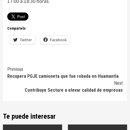
17:00 a 18:30 horas.
Compártelo:
Twitter
Facebook
Continue
Previous
Recupera PGJE camioneta que fue robada en Huamantla
Reading
Next
Contribuye Secture a elevar calidad de empresas
Te puede interesar