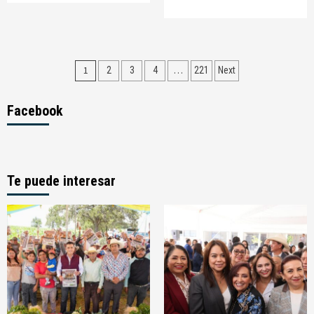
Navegación
1
…
2
3
4
221
Next
de
Facebook
entradas
Te puede interesar