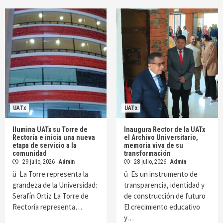
UATx
UATx
Ilumina UATx su Torre de
Inaugura Rector de la UATx
Rectoría e inicia una nueva
el Archivo Universitario,
etapa de servicio a la
memoria viva de su
comunidad
transformación
29 julio, 2026
Admin
28 julio, 2026
Admin
ü La Torre representa la
ü Es un instrumento de
grandeza de la Universidad:
transparencia, identidad y
Serafín Ortiz La Torre de
de construcción de futuro
Rectoría representa…
El crecimiento educativo
y…