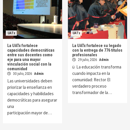
UATx
UATx
La UATx fortalece
La UATx fortalece su legado
capacidades democráticas
con la entrega de 776 títulos
entre sus docentes como
profesionales
eje para una mayor
29 julio, 2026
Admin
vinculación social con la
ü La educación transforma
comunidad
cuando impacta en la
30 julio, 2026
Admin
comunidad: Rector El
Las universidades deben
verdadero proceso
priorizar la enseñanza en
transformador de la…
capacidades y habilidades
democráticas para asegurar
una
participación mayor de…