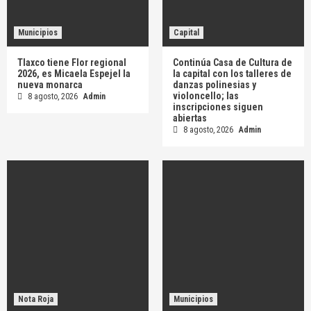
Municipios
Capital
Tlaxco tiene Flor regional
Continúa Casa de Cultura de
2026, es Micaela Espejel la
la capital con los talleres de
nueva monarca
danzas polinesias y
violoncello; las
8 agosto, 2026
Admin
inscripciones siguen
abiertas
8 agosto, 2026
Admin
Nota Roja
Municipios