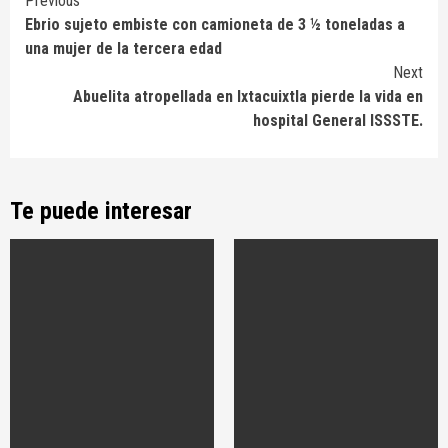
Continue
Previous
Ebrio sujeto embiste con camioneta de 3 ½ toneladas a
Reading
una mujer de la tercera edad
Next
Abuelita atropellada en Ixtacuixtla pierde la vida en
hospital General ISSSTE.
Te puede interesar