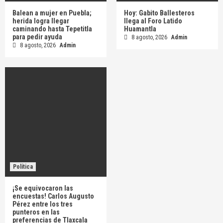
Balean a mujer en Puebla;
Hoy: Gabito Ballesteros
herida logra llegar
llega al Foro Latido
caminando hasta Tepetitla
Huamantla
para pedir ayuda
8 agosto, 2026
Admin
8 agosto, 2026
Admin
Política
¡Se equivocaron las
encuestas! Carlos Augusto
Pérez entre los tres
punteros en las
preferencias de Tlaxcala