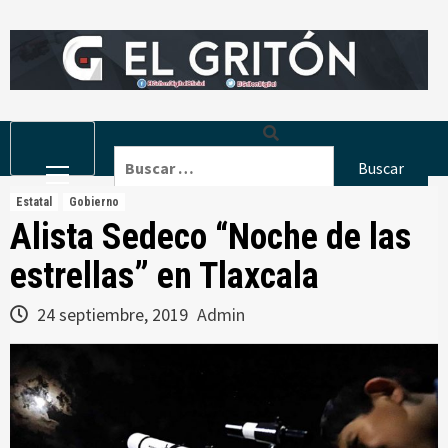
Skip
to
content
Primary
Buscar:
Menu
Estatal
Gobierno
Alista Sedeco “Noche de las
estrellas” en Tlaxcala
24 septiembre, 2019
Admin