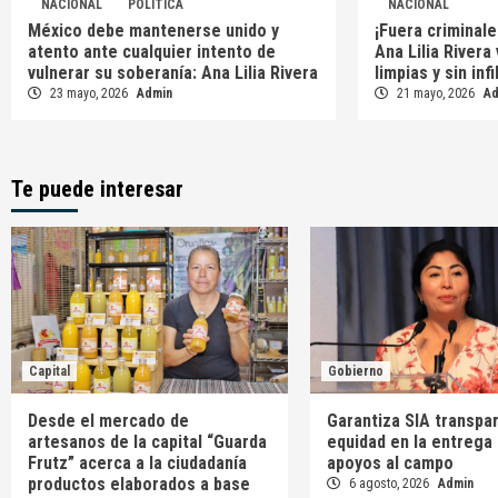
NACIONAL
POLÍTICA
NACIONAL
México debe mantenerse unido y
¡Fuera criminale
atento ante cualquier intento de
Ana Lilia Rivera
vulnerar su soberanía: Ana Lilia Rivera
limpias y sin inf
23 mayo, 2026
Admin
21 mayo, 2026
A
Te puede interesar
Capital
Gobierno
Desde el mercado de
Garantiza SIA transpar
artesanos de la capital “Guarda
equidad en la entrega
Frutz” acerca a la ciudadanía
apoyos al campo
productos elaborados a base
6 agosto, 2026
Admin