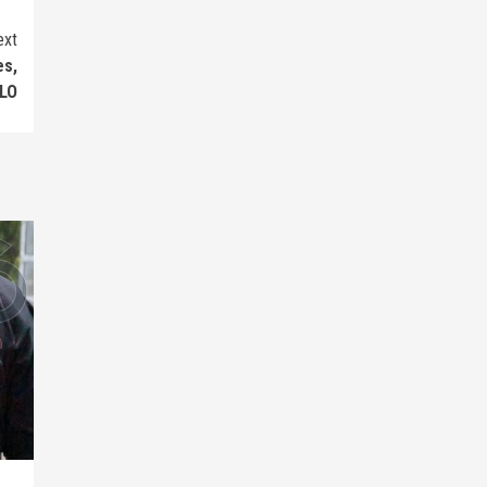
ext
es,
MLO