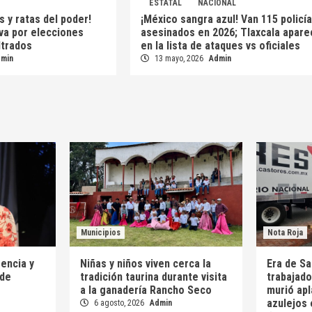
ESTATAL
NACIONAL
s y ratas del poder!
¡México sangra azul! Van 115 policí
 va por elecciones
asesinados en 2026; Tlaxcala apare
iltrados
en la lista de ataques vs oficiales
dmin
13 mayo, 2026
Admin
Municipios
Nota Roja
encia y
Niñas y niños viven cerca la
Era de S
 de
tradición taurina durante visita
trabajad
a la ganadería Rancho Seco
murió apl
azulejos 
6 agosto, 2026
Admin