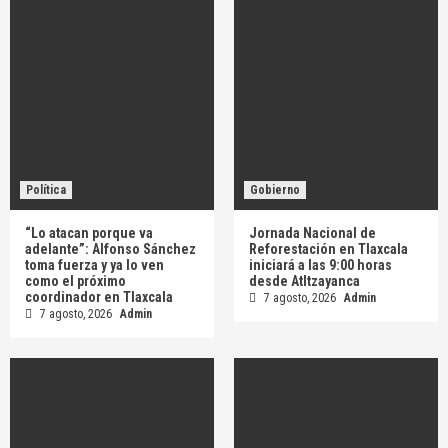
Política
Gobierno
“Lo atacan porque va
Jornada Nacional de
adelante”: Alfonso Sánchez
Reforestación en Tlaxcala
toma fuerza y ya lo ven
iniciará a las 9:00 horas
como el próximo
desde Atltzayanca
coordinador en Tlaxcala
7 agosto, 2026
Admin
7 agosto, 2026
Admin