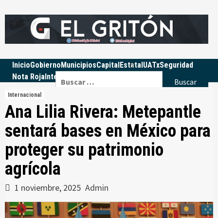
Skip
to
content
Inicio
Gobierno
Municipios
Capital
Estatal
UATx
Seguridad
Buscar:
Nota Roja
Internacional
Nacional
Educación
Política
Opinión
Internacional
Ana Lilia Rivera: Metepantle
sentará bases en México para
proteger su patrimonio
agrícola
1 noviembre, 2025
Admin