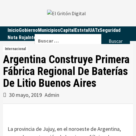
Skip
to
content
Inicio
Gobierno
Municipios
Capital
Estatal
UATx
Seguridad
Buscar:
Nota Roja
Internacional
Nacional
Educación
Política
Opinión
Internacional
Argentina Construye Primera
Fábrica Regional De Baterías
De Litio Buenos Aires
30 mayo, 2019
Admin
La provincia de Jujuy, en el noroeste de Argentina,