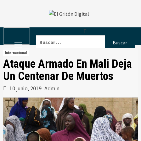
Skip
to
content
Primary
Buscar:
Menu
Internacional
Ataque Armado En Mali Deja
Un Centenar De Muertos
10 junio, 2019
Admin