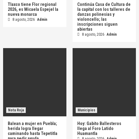
Tlaxco tiene Flor regional
Continúa Casa de Cultura de
2026, es Micaela Espejel la
la capital con los talleres de
nueva monarca
danzas polinesias y
violoncello; las
8 agosto, 2026
Admin
inscripciones siguen
abiertas
8 agosto, 2026
Admin
Nota Roja
Municipios
Balean a mujer en Puebla;
Hoy: Gabito Ballesteros
herida logra llegar
llega al Foro Latido
caminando hasta Tepetitla
Huamantla
para pedir ayuda
8 agosto, 2026
Admin