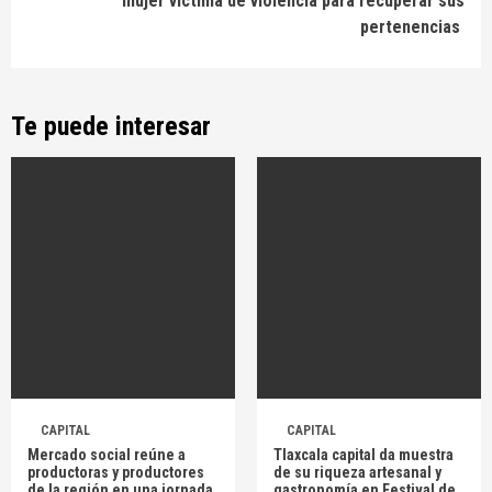
mujer víctima de violencia para recuperar sus
pertenencias
Te puede interesar
CAPITAL
CAPITAL
Mercado social reúne a
Tlaxcala capital da muestra
productoras y productores
de su riqueza artesanal y
de la región en una jornada
gastronomía en Festival de