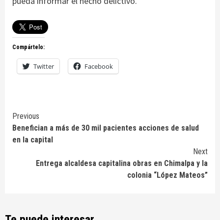
pueda informar el hecho delictivo.
Compártelo:
Twitter
Facebook
Continue
Previous
Benefician a más de 30 mil pacientes acciones de salud
Reading
en la capital
Next
Entrega alcaldesa capitalina obras en Chimalpa y la
colonia “López Mateos”
Te puede interesar