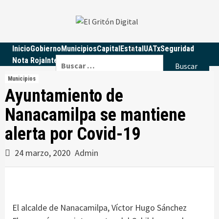
Skip
to
content
Inicio
Gobierno
Municipios
Capital
Estatal
UATx
Seguridad
Buscar:
Nota Roja
Internacional
Nacional
Educación
Política
Opinión
Municipios
Ayuntamiento de
Nanacamilpa se mantiene
alerta por Covid-19
24 marzo, 2020
Admin
El alcalde de Nanacamilpa, Víctor Hugo Sánchez