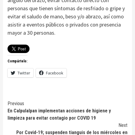
ángulo del brazo, evitar contacto directo con
personas que tienen síntomas de resfriado o gripe y
evitar el saludo de mano, beso y/o abrazo, así como
asistir a eventos públicos o privados con presencia
mayor a 30 personas.
Compártelo:
Twitter
Facebook
Continue
Previous
En Calpulalpan implementan acciones de higiene y
Reading
limpieza para evitar contagio por COVID 19
Next
Por Covid-19; suspenden tianguis de los miércoles en