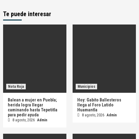
Te puede interesar
Nota Roja
Municipios
Balean a mujer en Puebla;
Hoy: Gabito Ballesteros
herida logra llegar
llega al Foro Latido
caminando hasta Tepetitla
Huamantla
para pedir ayuda
8 agosto, 2026
Admin
8 agosto, 2026
Admin