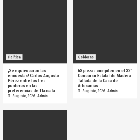
Política
Gobierno
¡Se equivocaron las
68 piezas compiten en el 32°
encuestas! Carlos Augusto
Concurso Estatal de Madera
Pérez entre los tres
Tallada de la Casa de
punteros en las
Artesanías
preferencias de Tlaxcala
8 agosto, 2026
Admin
8 agosto, 2026
Admin