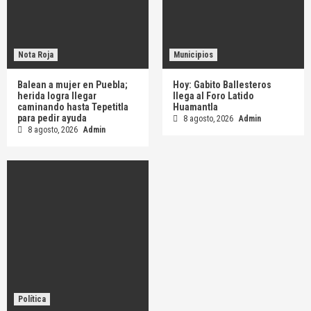
Nota Roja
Municipios
Balean a mujer en Puebla;
Hoy: Gabito Ballesteros
herida logra llegar
llega al Foro Latido
caminando hasta Tepetitla
Huamantla
para pedir ayuda
8 agosto, 2026
Admin
8 agosto, 2026
Admin
Política