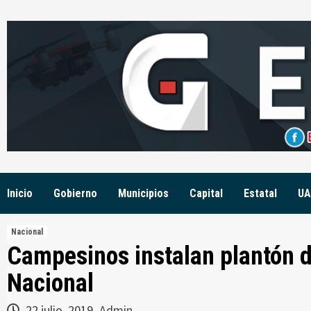
Skip
to
content
Inicio
Gobierno
Municipios
Capital
Estatal
UA
Nacional
Campesinos instalan plantón de
Nacional
22 julio, 2019
Admin