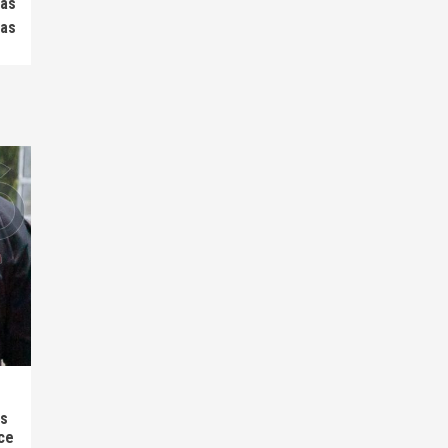
tas
ias
as
ce