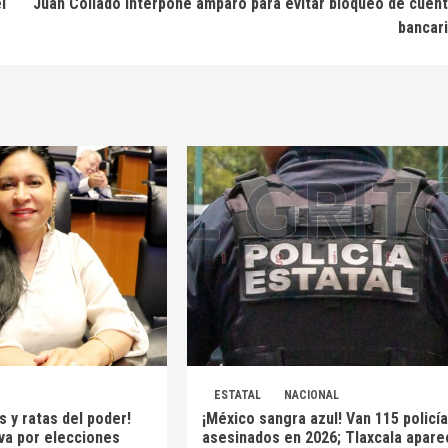
l
Juan Collado interpone amparo para evitar bloqueo de cuen
bancar
ESTATAL
NACIONAL
s y ratas del poder!
¡México sangra azul! Van 115 policí
 va por elecciones
asesinados en 2026; Tlaxcala apare