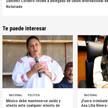
Sánchez Cordero recibe a delegado de Unión Internacional de
Reading
Notariado
Te puede interesar
NACIONAL
POLÍTICA
NACIONAL
México debe mantenerse unido y
¡Fuera criminale
atento ante cualquier intento de
Ana Lilia Rivera