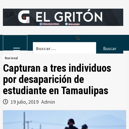
Skip
to
content
Primary
Buscar:
Menu
Nacional
Capturan a tres individuos
por desaparición de
estudiante en Tamaulipas
19 julio, 2019
Admin