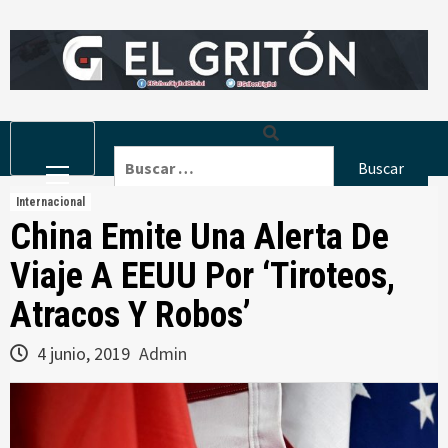
Skip
to
content
Primary
Buscar:
Menu
Internacional
China Emite Una Alerta De
Viaje A EEUU Por ‘Tiroteos,
Atracos Y Robos’
4 junio, 2019
Admin