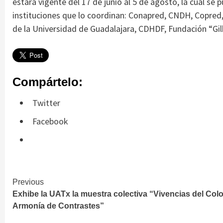
estará vigente del 17 de junio al 5 de agosto, la cual se
instituciones que lo coordinan: Conapred, CNDH, Copre
de la Universidad de Guadalajara, CDHDF, Fundación “Gi
Compártelo:
Twitter
Facebook
Continue
Previous
Exhibe la UATx la muestra colectiva “Vivencias del Colo
Reading
Armonía de Contrastes”