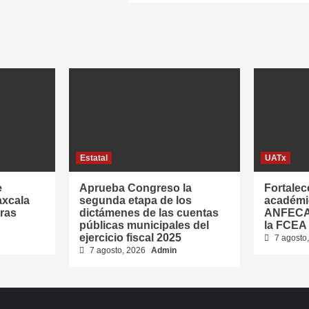
Estatal
UATx
e
Aprueba Congreso la
Fortalec
axcala
segunda etapa de los
académic
oras
dictámenes de las cuentas
ANFECA 
públicas municipales del
la FCEA
ejercicio fiscal 2025
7 agosto
7 agosto, 2026
Admin