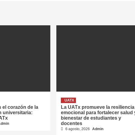
UATX
 el corazón de la
La UATx promueve la resiliencia
 universitaria:
emocional para fortalecer salud 
UATx
bienestar de estudiantes y
docentes
Admin
6 agosto, 2026
Admin