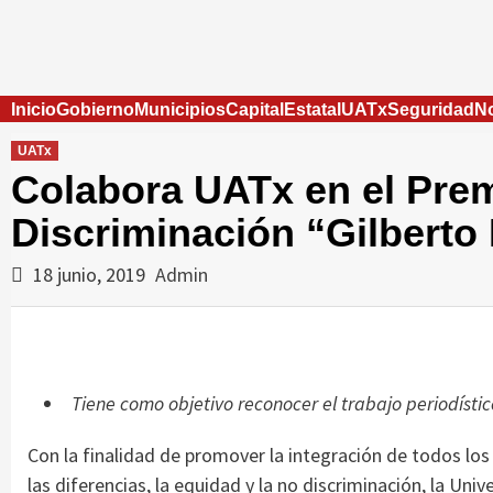
Skip
to
content
Inicio
Gobierno
Municipios
Capital
Estatal
UATx
Seguridad
No
UATx
Colabora UATx en el Prem
Discriminación “Gilberto
18 junio, 2019
Admin
Tiene como objetivo reconocer el trabajo periodístic
Con la finalidad de promover la integración de todos los 
las diferencias, la equidad y la no discriminación, la Un