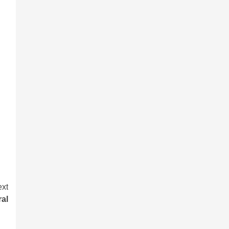
xt
al