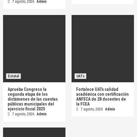
7 agosto, 2026
Admin
Estatal
UATx
Aprueba Congreso la
Fortalece UATx calidad
segunda etapa de los
académica con certificación
dictámenes de las cuentas
ANFECA de 28 docentes de
públicas municipales del
la FCEA
ejercicio fiscal 2025
7 agosto, 2026
Admin
7 agosto, 2026
Admin