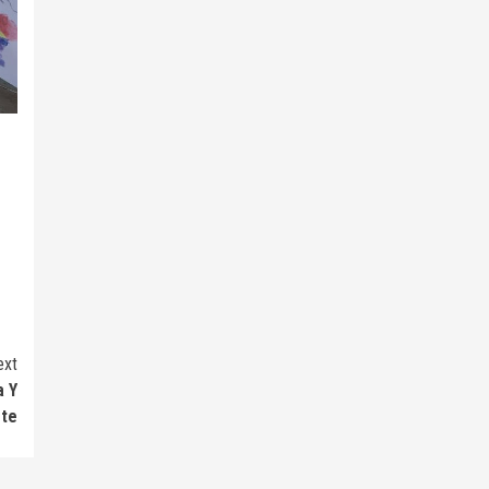
ext
a Y
rte