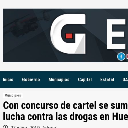
Skip
to
content
Inicio
Gobierno
Municipios
Capital
Estatal
UA
Municipios
Con concurso de cartel se suma
lucha contra las drogas en Hue
27 junio, 2019
Admin