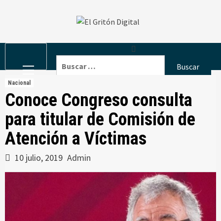
Skip
to
content
Primary
Buscar:
Menu
Nacional
Conoce Congreso consulta
para titular de Comisión de
Atención a Víctimas
10 julio, 2019
Admin