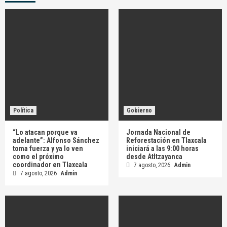
Política
Gobierno
“Lo atacan porque va
Jornada Nacional de
adelante”: Alfonso Sánchez
Reforestación en Tlaxcala
toma fuerza y ya lo ven
iniciará a las 9:00 horas
como el próximo
desde Atltzayanca
coordinador en Tlaxcala
7 agosto, 2026
Admin
7 agosto, 2026
Admin