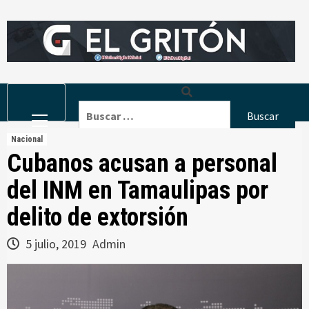
Skip
to
content
Primary
Buscar:
Menu
Nacional
Cubanos acusan a personal
del INM en Tamaulipas por
delito de extorsión
5 julio, 2019
Admin