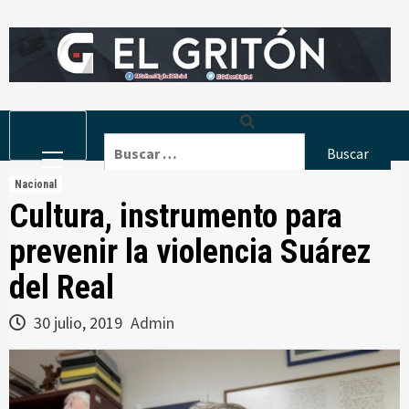
Skip
to
content
Primary
Buscar:
Menu
Nacional
Cultura, instrumento para
prevenir la violencia Suárez
del Real
30 julio, 2019
Admin