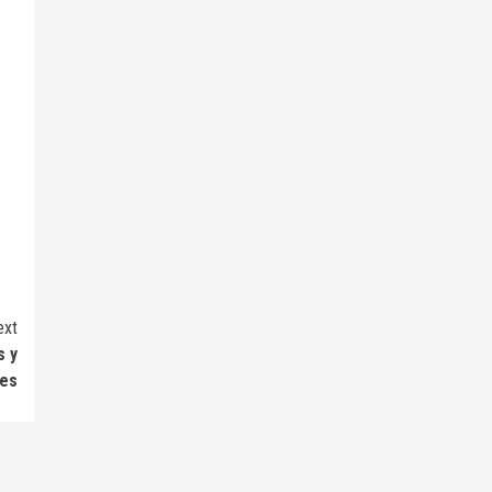
ext
s y
res