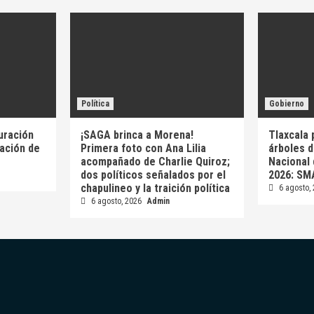
Política
Gobierno
uración
¡SAGA brinca a Morena!
Tlaxcala 
vación de
Primera foto con Ana Lilia
árboles d
acompañado de Charlie Quiroz;
Nacional
dos políticos señalados por el
2026: SM
chapulineo y la traición política
6 agosto,
6 agosto, 2026
Admin