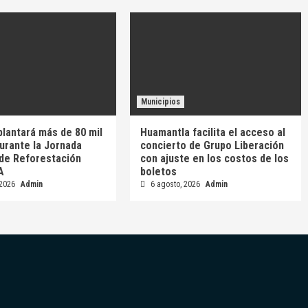
Municipios
plantará más de 80 mil
Huamantla facilita el acceso al
urante la Jornada
concierto de Grupo Liberación
 de Reforestación
con ajuste en los costos de los
A
boletos
 2026
Admin
6 agosto, 2026
Admin