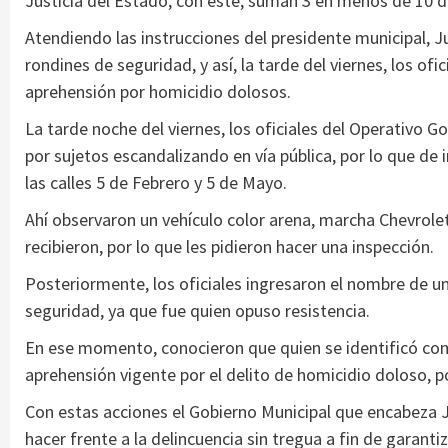
Justicia del Estado, con éste, suman 3 en menos de 10 d
Atendiendo las instrucciones del presidente municipal, 
rondines de seguridad, y así, la tarde del viernes, los of
aprehensión por homicidio dolosos.
La tarde noche del viernes, los oficiales del Operativo G
por sujetos escandalizando en vía pública, por lo que d
las calles 5 de Febrero y 5 de Mayo.
Ahí observaron un vehículo color arena, marcha Chevrolet, 
recibieron, por lo que les pidieron hacer una inspección.
Posteriormente, los oficiales ingresaron el nombre de un
seguridad, ya que fue quien opuso resistencia.
En ese momento, conocieron que quien se identificó com
aprehensión vigente por el delito de homicidio doloso, p
Con estas acciones el Gobierno Municipal que encabeza 
hacer frente a la delincuencia sin tregua a fin de garantiz