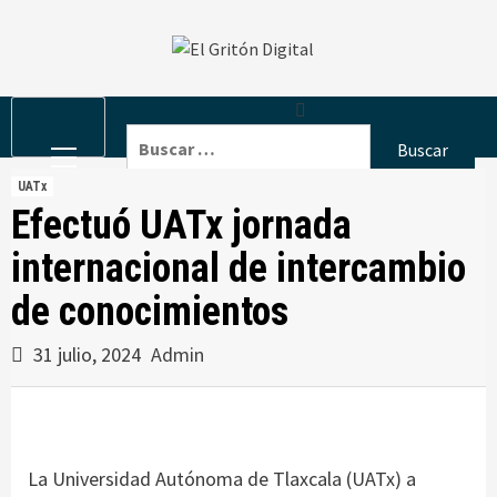
Skip
to
content
Primary
Buscar:
Menu
UATx
Efectuó UATx jornada
internacional de intercambio
de conocimientos
31 julio, 2024
Admin
La Universidad Autónoma de Tlaxcala (UATx) a