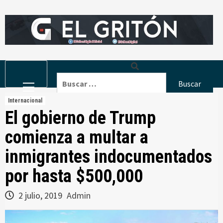
Skip
to
content
Primary
Buscar:
Menu
Internacional
El gobierno de Trump
comienza a multar a
inmigrantes indocumentados
por hasta $500,000
2 julio, 2019
Admin