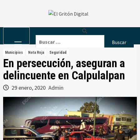
Skip
to
content
Primary
Buscar:
Menu
Municipios
Nota Roja
Seguridad
En persecución, aseguran a
delincuente en Calpulalpan
29 enero, 2020
Admin