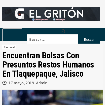
Skip
to
content
Primary
Buscar:
Menu
Nacional
Encuentran Bolsas Con
Presuntos Restos Humanos
En Tlaquepaque, Jalisco
17 mayo, 2019
Admin