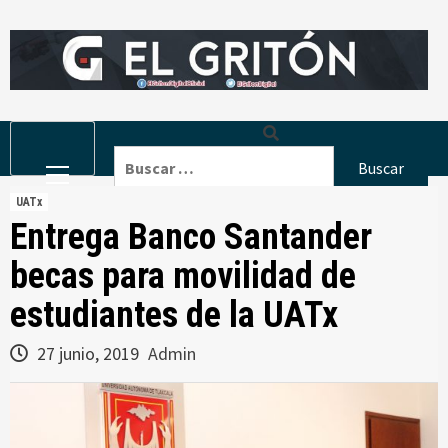
Skip
to
content
Primary
Buscar:
Menu
UATx
Entrega Banco Santander
becas para movilidad de
estudiantes de la UATx
27 junio, 2019
Admin