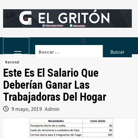
Skip
to
content
Primary
Buscar:
Menu
Nacional
Este Es El Salario Que
Deberían Ganar Las
Trabajadoras Del Hogar
9 mayo, 2019
Admin