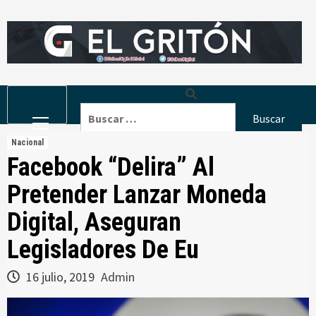
Skip
to
content
Primary
Buscar:
Menu
Nacional
Facebook “Delira” Al
Pretender Lanzar Moneda
Digital, Aseguran
Legisladores De Eu
16 julio, 2019
Admin