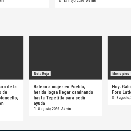
min
13 mayo, 2026
Admin
Nota Roja
Municipios
ura de la
Balean a mujer en Puebla;
Hoy: Gabi
s de
herida logra llegar caminando
Foro Lat
oloncello;
hasta Tepetitla para pedir
8 agosto,
en
ayuda
8 agosto, 2026
Admin