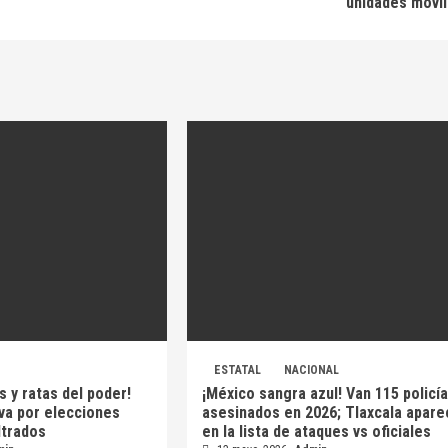
unidades móvi
ESTATAL
NACIONAL
s y ratas del poder!
¡México sangra azul! Van 115 policí
 va por elecciones
asesinados en 2026; Tlaxcala apare
iltrados
en la lista de ataques vs oficiales