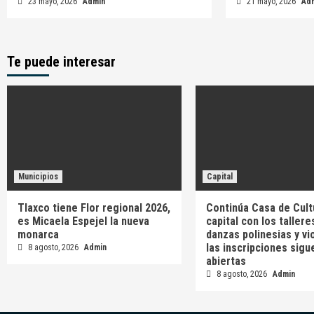
23 mayo, 2026
Admin
21 mayo, 2026
Ad
Te puede interesar
Municipios
Capital
Tlaxco tiene Flor regional 2026,
Continúa Casa de Cult
es Micaela Espejel la nueva
capital con los tallere
monarca
danzas polinesias y vi
las inscripciones sigu
8 agosto, 2026
Admin
abiertas
8 agosto, 2026
Admin