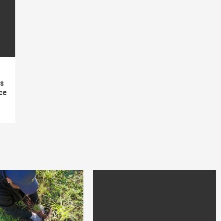
as
ce