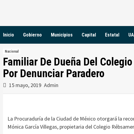
Skip
to
content
Inicio
Gobierno
Municipios
Capital
Estatal
UA
Nacional
Familiar De Dueña Del Colegi
Por Denunciar Paradero
15 mayo, 2019
Admin
La Procuraduría de la Ciudad de México otorgará la reco
Mónica García Villegas, propietaria del Colegio Rébsamen