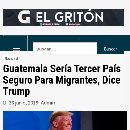
Skip
to
content
Primary
Buscar:
Menu
Nacional
Guatemala Sería Tercer País
Seguro Para Migrantes, Dice
Trump
26 junio, 2019
Admin