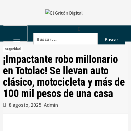
Skip
to
content
Primary
Buscar:
Menu
Seguridad
¡Impactante robo millonario
en Totolac! Se llevan auto
clásico, motocicleta y más de
100 mil pesos de una casa
8 agosto, 2025
Admin