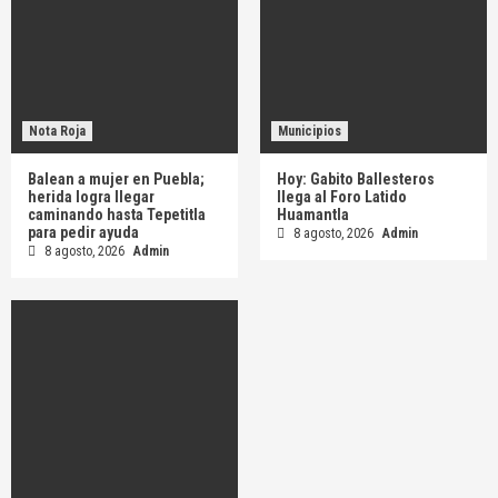
Nota Roja
Municipios
Balean a mujer en Puebla;
Hoy: Gabito Ballesteros
herida logra llegar
llega al Foro Latido
caminando hasta Tepetitla
Huamantla
para pedir ayuda
8 agosto, 2026
Admin
8 agosto, 2026
Admin