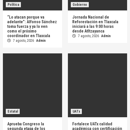
Política
Gobierno
“Lo atacan porque va
Jornada Nacional de
adelante”: Alfonso Sánchez
Reforestación en Tlaxcala
toma fuerza y ya lo ven
iniciará a las 9:00 horas
como el próximo
desde Atltzayanca
coordinador en Tlaxcala
7 agosto, 2026
Admin
7 agosto, 2026
Admin
Estatal
UATx
Aprueba Congreso la
Fortalece UATx calidad
segunda etapa de los
académica con certificación