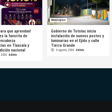
Municipios
para que aprendan!
Gobierno de Totolac inicia
es la favorita de
instalación de nuevos postes y
encabeza
luminarias en el Ejido y calle
ias en Tlaxcala y
Tierra Grande
dición nacional
6 agosto, 2026
Admin
, 2026
Admin