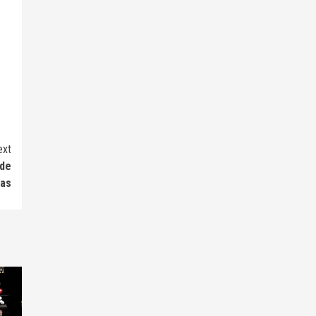
ext
 de
ras