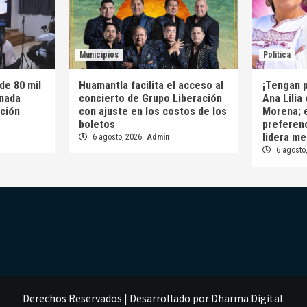
Municipios
Política
de 80 mil
Huamantla facilita el acceso al
¡Tengan 
rnada
concierto de Grupo Liberación
Ana Lilia 
ción
con ajuste en los costos de los
Morena; 
boletos
preferenc
lidera me
6 agosto, 2026
Admin
6 agosto
Derechos Reservados
|
Desarrollado por
Dharma Digital
.