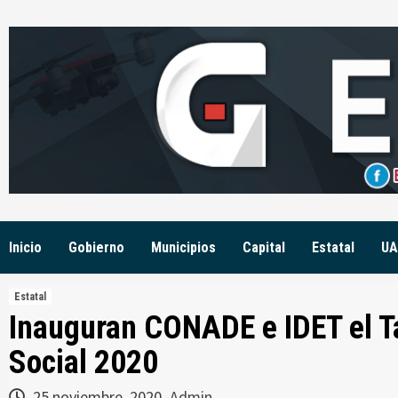
Skip
to
content
Inicio
Gobierno
Municipios
Capital
Estatal
UA
Estatal
Inauguran CONADE e IDET el Ta
Social 2020
25 noviembre, 2020
Admin