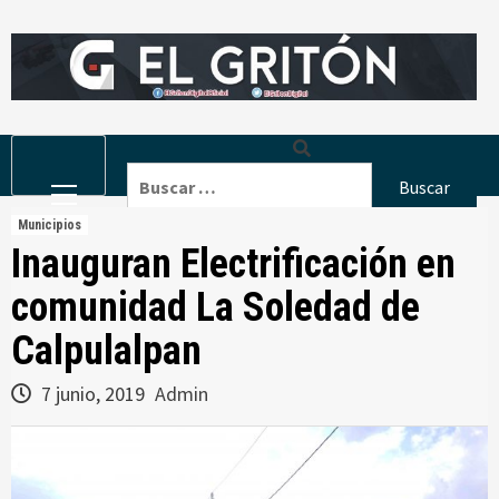
Skip
to
content
Primary
Buscar:
Menu
Municipios
Inauguran Electrificación en
comunidad La Soledad de
Calpulalpan
7 junio, 2019
Admin