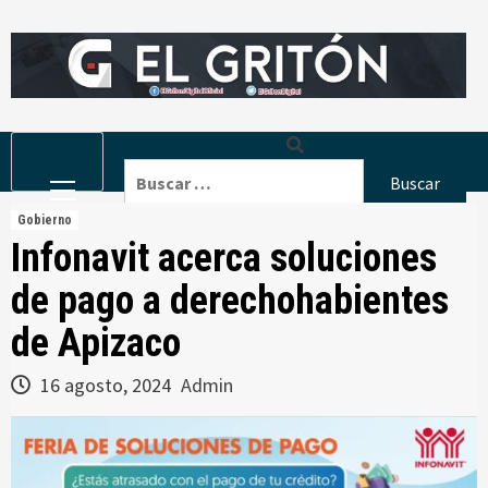
Skip
to
content
Primary
Buscar:
Menu
Gobierno
Infonavit acerca soluciones
de pago a derechohabientes
de Apizaco
16 agosto, 2024
Admin