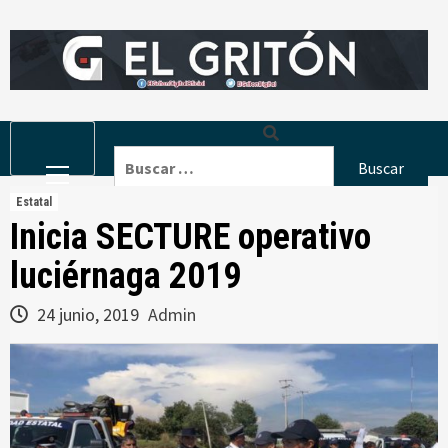
Skip
to
content
Primary
Buscar:
Menu
Estatal
Inicia SECTURE operativo
luciérnaga 2019
24 junio, 2019
Admin