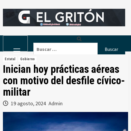
Skip
to
content
Primary
Buscar:
Menu
Estatal
Gobierno
Inician hoy prácticas aéreas
con motivo del desfile cívico-
militar
19 agosto, 2024
Admin