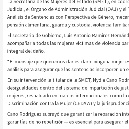
La Secretaría de las Mujeres del Estado (SMET), en coord
Judicial, el Órgano de Administración Judicial (OAJ) y el T
Análisis de Sentencias con Perspectiva de Género, mecan
pensión alimentaria, guarda y custodia, violencia familiar,
El secretario de Gobierno, Luis Antonio Ramírez Hernánd
acompañar a todas las mujeres víctimas de violencia para 
integral del daño.
“El mensaje que queremos dar es claro: ninguna mujer est
análisis para asegurar que las sentencias incorporen un 
En su intervención la titular de la SMET, Nydia Cano Rodr
desigualdades dentro del sistema de impartición de justi
mujeres, respaldado en marcos internacionales como la q
Discriminación contra la Mujer (CEDAW) y la jurisprudenc
Cano Rodríguez subrayó que garantizar la reparación int
garantías de no repetición— es esencial para asegurar el a