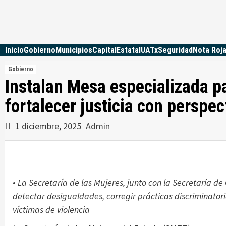
Skip
to
content
Inicio
Gobierno
Municipios
Capital
Estatal
UATx
Seguridad
Nota Roj
Gobierno
Instalan Mesa especializada pa
fortalecer justicia con perspe
1 diciembre, 2025
Admin
•
La Secretaría de las Mujeres, junto con la Secretaría de
detectar desigualdades, corregir prácticas discriminatori
víctimas de violencia