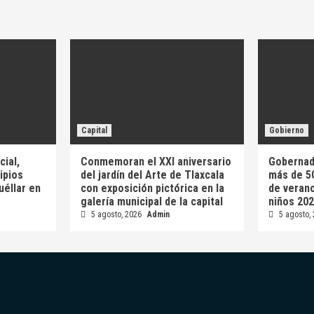
Capital
Gobierno
ial,
Conmemoran el XXI aniversario
Gobernad
ipios
del jardín del Arte de Tlaxcala
más de 50
uéllar en
con exposición pictórica en la
de verano
galería municipal de la capital
niños 202
5 agosto, 2026
Admin
5 agosto,