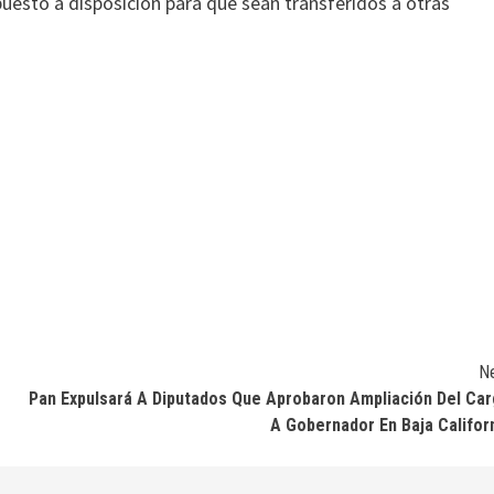
uesto a disposición para que sean transferidos a otras
N
Pan Expulsará A Diputados Que Aprobaron Ampliación Del Ca
A Gobernador En Baja Califor