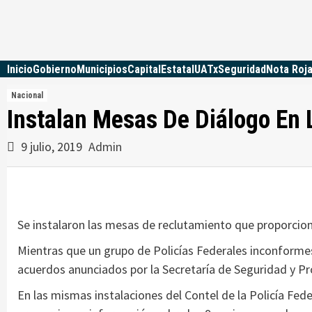
Skip
to
content
Inicio
Gobierno
Municipios
Capital
Estatal
UATx
Seguridad
Nota Roj
Nacional
Instalan Mesas De Diálogo En 
9 julio, 2019
Admin
Se instalaron las mesas de reclutamiento que proporcion
Mientras que un grupo de Policías Federales inconformes
acuerdos anunciados por la Secretaría de Seguridad y P
En las mismas instalaciones del Contel de la Policía Fed