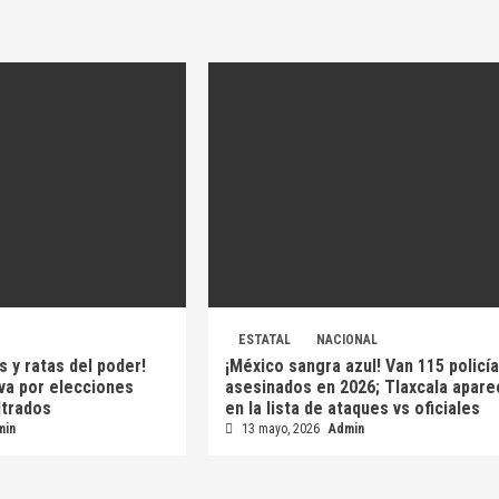
ESTATAL
NACIONAL
s y ratas del poder!
¡México sangra azul! Van 115 policí
 va por elecciones
asesinados en 2026; Tlaxcala apare
iltrados
en la lista de ataques vs oficiales
min
13 mayo, 2026
Admin