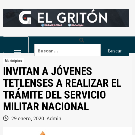
Skip
to
content
Primary
Buscar:
Menu
Municipios
INVITAN A JÓVENES
TETLENSES A REALIZAR EL
TRÁMITE DEL SERVICIO
MILITAR NACIONAL
29 enero, 2020
Admin