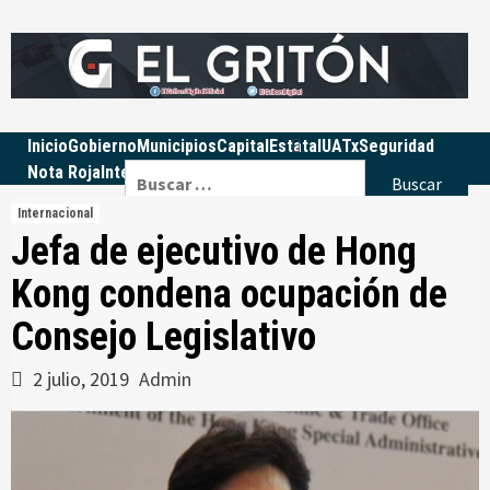
Skip
to
content
Inicio
Gobierno
Municipios
Capital
Estatal
UATx
Seguridad
Buscar:
Nota Roja
Internacional
Nacional
Educación
Política
Opinión
Internacional
Jefa de ejecutivo de Hong
Kong condena ocupación de
Consejo Legislativo
2 julio, 2019
Admin