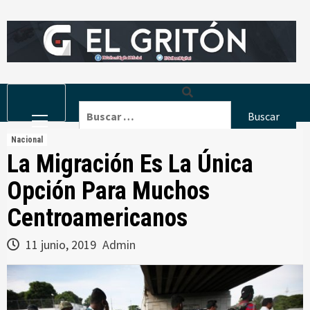
Skip
to
content
Primary
Buscar:
Menu
Nacional
La Migración Es La Única
Opción Para Muchos
Centroamericanos
11 junio, 2019
Admin