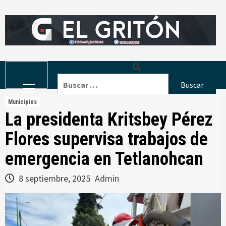
Skip
to
content
Primary
Buscar:
Menu
Municipios
La presidenta Kritsbey Pérez
Flores supervisa trabajos de
emergencia en Tetlanohcan
8 septiembre, 2025
Admin