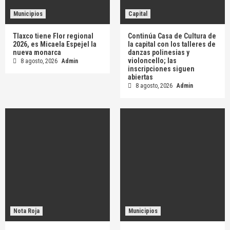
Municipios
Capital
Tlaxco tiene Flor regional
Continúa Casa de Cultura de
2026, es Micaela Espejel la
la capital con los talleres de
nueva monarca
danzas polinesias y
violoncello; las
8 agosto, 2026
Admin
inscripciones siguen
abiertas
8 agosto, 2026
Admin
Nota Roja
Municipios