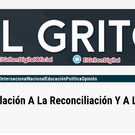
a
Internacional
Nacional
Educación
Política
Opinión
ación A La Reconciliación Y A 