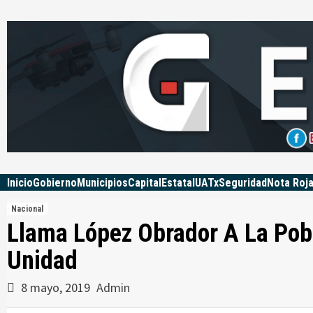
Skip
to
content
Inicio
Gobierno
Municipios
Capital
Estatal
UATx
Seguridad
Nota Roj
Nacional
Llama López Obrador A La Pobl
Unidad
8 mayo, 2019
Admin