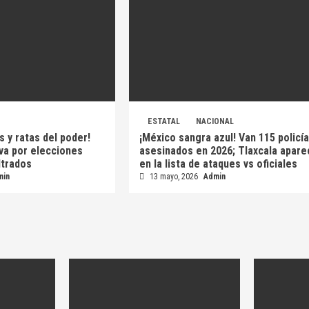
ESTATAL
NACIONAL
s y ratas del poder!
¡México sangra azul! Van 115 policí
 va por elecciones
asesinados en 2026; Tlaxcala apare
iltrados
en la lista de ataques vs oficiales
min
13 mayo, 2026
Admin