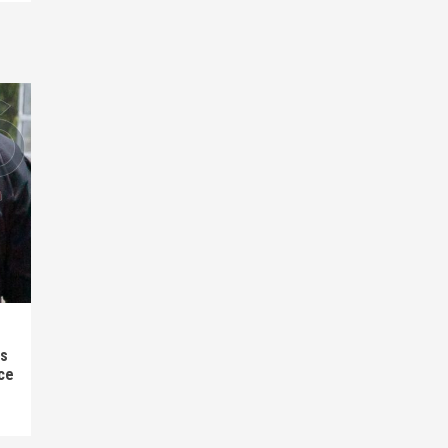
as
ce