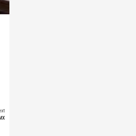
ext
DMX