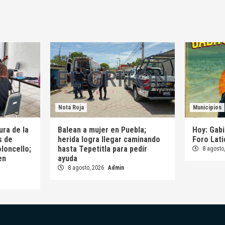
Nota Roja
Municipios
ura de la
Balean a mujer en Puebla;
Hoy: Gabi
s de
herida logra llegar caminando
Foro Lat
oloncello;
hasta Tepetitla para pedir
8 agosto
en
ayuda
8 agosto, 2026
Admin