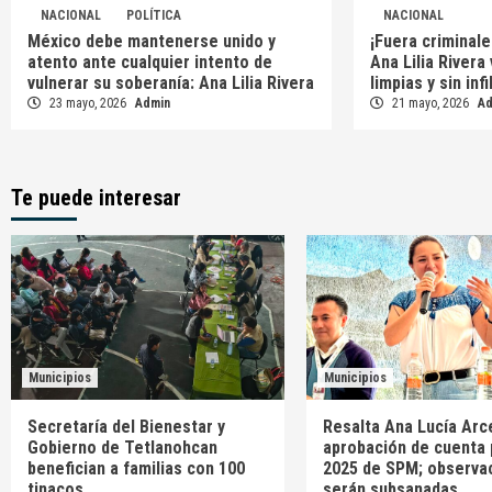
NACIONAL
POLÍTICA
NACIONAL
México debe mantenerse unido y
¡Fuera criminale
atento ante cualquier intento de
Ana Lilia Rivera
vulnerar su soberanía: Ana Lilia Rivera
limpias y sin inf
23 mayo, 2026
Admin
21 mayo, 2026
A
Te puede interesar
Municipios
Municipios
Secretaría del Bienestar y
Resalta Ana Lucía Arc
Gobierno de Tetlanohcan
aprobación de cuenta 
benefician a familias con 100
2025 de SPM; observa
tinacos
serán subsanadas