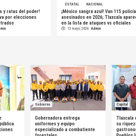
ESTATAL
NACIONAL
s y ratas del poder!
¡México sangra azul! Van 115 policí
 va por elecciones
asesinados en 2026; Tlaxcala apare
iltrados
en la lista de ataques vs oficiales
dmin
13 mayo, 2026
Admin
Gobierno
Capital
e
Gobernadora entrega
Tlaxcala 
pública
uniformes y equipo
su riquez
ciones
especializado a combatiente
gastrono
forestales
Pueblos 