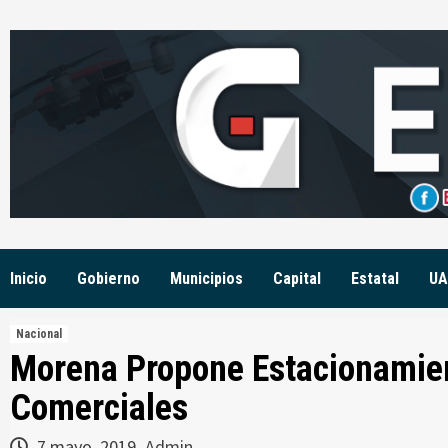
Skip
to
content
Inicio
Gobierno
Municipios
Capital
Estatal
UA
Nacional
Morena Propone Estacionamien
Comerciales
7 mayo, 2019
Admin