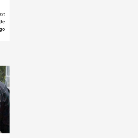
ext
 De
go