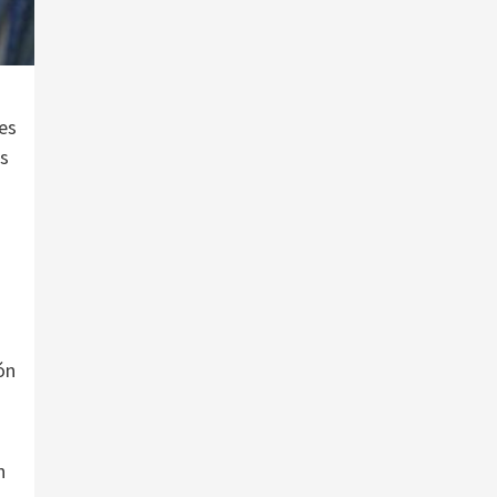
es
us
ón
n